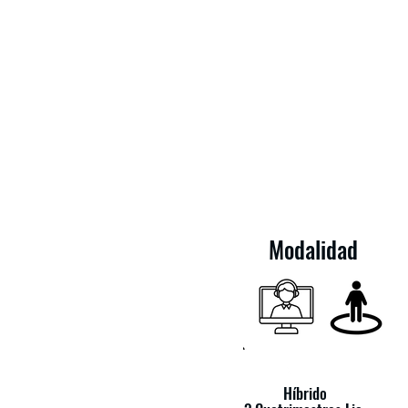
Administraci
en Banca y F
Modalidad
Híbrido