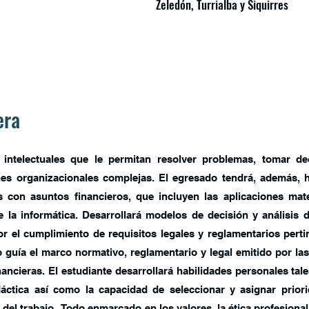
Zeledón, Turrialba y Siquirres
rera
 intelectuales que le permitan resolver problemas, tomar de
ones organizacionales complejas. El egresado tendrá, además, 
as con asuntos financieros, que incluyen las aplicaciones mat
e la informática. Desarrollará modelos de decisión y análisis 
or el cumplimiento de requisitos legales y reglamentarios perti
 guía el marco normativo, reglamentario y legal emitido por la
nancieras. El estudiante desarrollará habilidades personales tal
didáctica así como la capacidad de seleccionar y asignar prio
del trabajo. Todo enmarcado en los valores, la ética profesional 