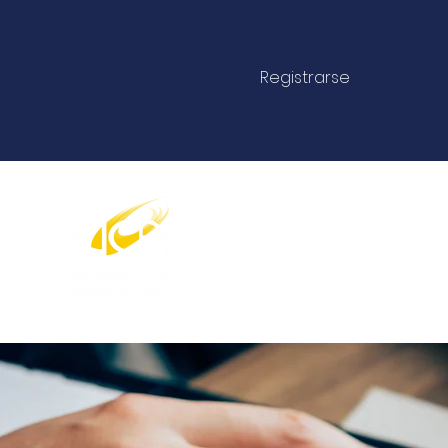
4000 -4822
Registrarse
Bachilleratos y Licenciaturas