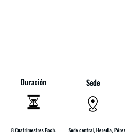
ón de empresas con énfas
inanzas
Duración
Sede
8 Cuatrimestres Bach.
Sede central, Heredia, Pérez