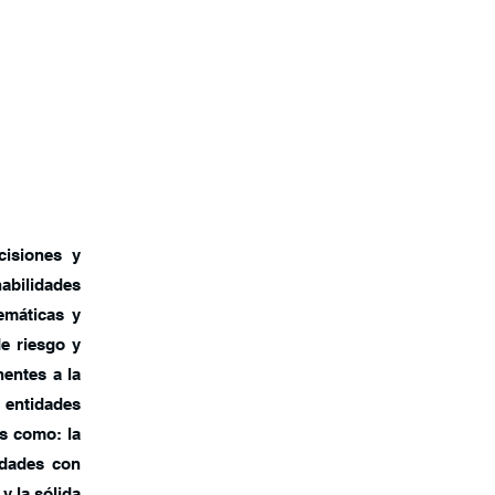
cisiones y
habilidades
emáticas y
de riesgo y
nentes a la
s entidades
es como: la
ridades con
y la sólida