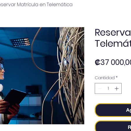
servar Matrícula en Telemática
Reserva
Telemát
₡37 000,0
Cantidad
*
Ag
R